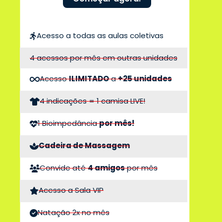
Acesso a todas as aulas coletivas
4 acessos por mês em outras unidades
Acesso
ILIMITADO
a
+25 unidades
4 indicações = 1 camisa LIVE!
1 Bioimpedância
por mês!
Cadeira de Massagem
Convide até
4 amigos
por mês
Acesso a Sala VIP
Natação 2x no mês