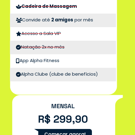
Cadeira de Massagem
Convide até
2 amigos
por mês
Acesso a Sala VIP
Natação 2x no mês
App Alpha Fitness
Alpha Clube
(clube de benefícios)
MENSAL
R$ 299,90
Começar agora!