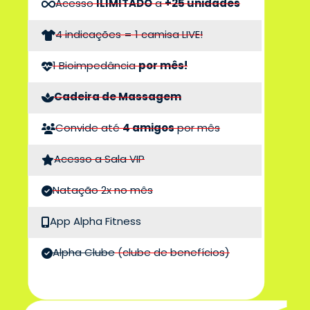
Acesso
ILIMITADO
a
+25 unidades
4 indicações = 1 camisa LIVE!
1 Bioimpedância
por mês!
Cadeira de Massagem
Convide até
4 amigos
por mês
Acesso a Sala VIP
Natação 2x no mês
App Alpha Fitness
Alpha Clube
(clube de benefícios)