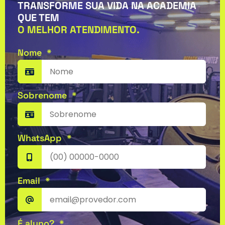
TRANSFORME SUA VIDA NA ACADEMIA
QUE TEM
O MELHOR ATENDIMENTO.
Nome
*
Sobrenome
*
WhatsApp
*
Email
*
É aluno?
*