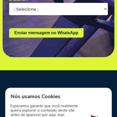
Nome
E-mail
Enviar mensagem no WhatsApp
Siga-nos em nossas redes sociais
Nós usamos Cookies
Esperamos garantir que você realmente
queira explorar o conteúdo deste site
antes de aparecer por aqui, mas