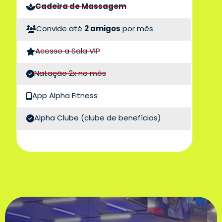
Cadeira de Massagem
Convide até
2 amigos
por mês
Acesso a Sala VIP
Natação 2x no mês
App Alpha Fitness
Alpha Clube
(clube de benefícios)