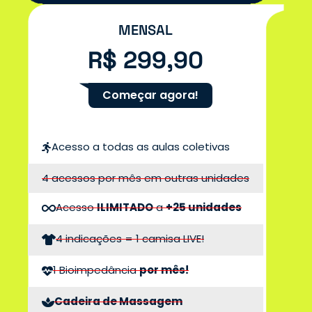
MENSAL
R$ 299,90
Começar agora!
Acesso a todas as aulas coletivas
4 acessos por mês em outras unidades
Acesso
ILIMITADO
a
+25 unidades
4 indicações = 1 camisa LIVE!
1 Bioimpedância
por mês!
Cadeira de Massagem