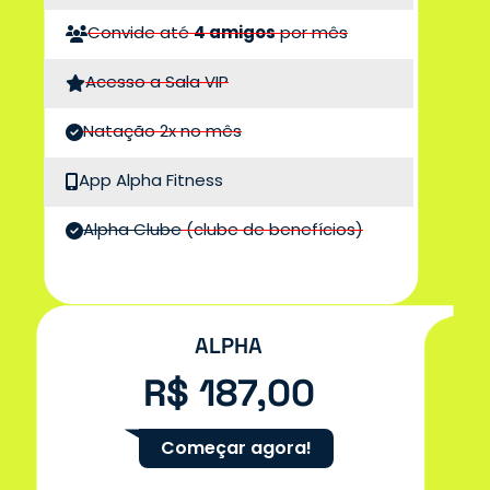
Convide até
4 amigos
por mês
Acesso a Sala VIP
Natação 2x no mês
App Alpha Fitness
Alpha Clube
(clube de benefícios)
ALPHA
R$ 187,00
Começar agora!