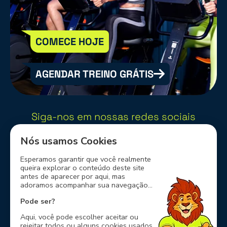
COMECE HOJE
AGENDAR TREINO GRÁTIS
Siga-nos em nossas redes sociais
Nós usamos Cookies
Esperamos garantir que você realmente
queira explorar o conteúdo deste site
Nossos Parceiros
antes de aparecer por aqui, mas
adoramos acompanhar sua navegação...
Pode ser?
Aqui, você pode escolher aceitar ou
rejeitar todos ou alguns cookies usados